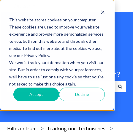
Deutsch
Untermenü für Übersetzungen anzeigen
This website stores cookies on your computer.
These cookies are used to improve your website
experience and provide more personalized services
to you, both on this website and through other
media. To find out more about the cookies we use,
see our Privacy Policy.
We won't track your information when you visit our
site. But in order to comply with your preferences,
Hallo. Wie können wir Ihnen helfen?
we'll have to use just one tiny cookie so that you're
not asked to make this choice again.
Accept
Decline
Es gibt keine Vorschläge, da das Suchfeld leer ist.
Hilfezentrum
Tracking und Technisches