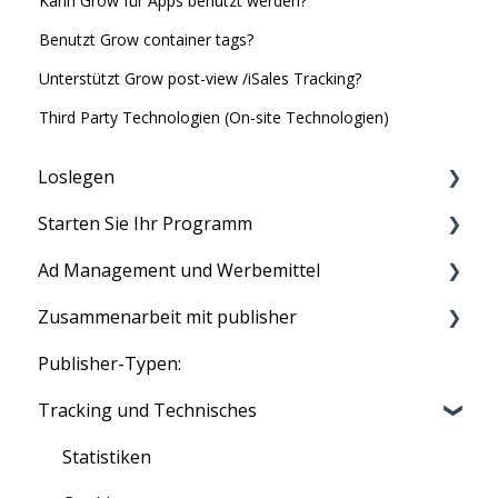
Kann Grow für Apps benutzt werden?
Benutzt Grow container tags?
Unterstützt Grow post-view /iSales Tracking?
Third Party Technologien (On-site Technologien)
Loslegen
Starten Sie Ihr Programm
Bevor du anfängst
Ad Management und Werbemittel
Kontoeinrichtung
Ihr Programm ausführen
Zusammenarbeit mit publisher
Tracking-Setup, um Ihr Programm live zu
Produkt Feeds
schalten
Publisher-Typen:
Text Links
Tradedoublers Netzwerk
Ihr erstes Programm
Tracking und Technisches
Image Ads
Affiliate Rekrutierung
Voucher und Discounts
Statistiken