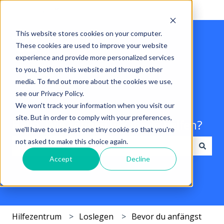
Deutsch
Untermenü für Übersetzungen anzeigen
This website stores cookies on your computer.
These cookies are used to improve your website
experience and provide more personalized services
to you, both on this website and through other
media. To find out more about the cookies we use,
see our Privacy Policy.
We won't track your information when you visit our
site. But in order to comply with your preferences,
Hallo. Wie können wir Ihnen helfen?
we'll have to use just one tiny cookie so that you're
not asked to make this choice again.
Accept
Decline
Es gibt keine Vorschläge, da das Suchfeld leer ist.
Hilfezentrum
Loslegen
Bevor du anfängst