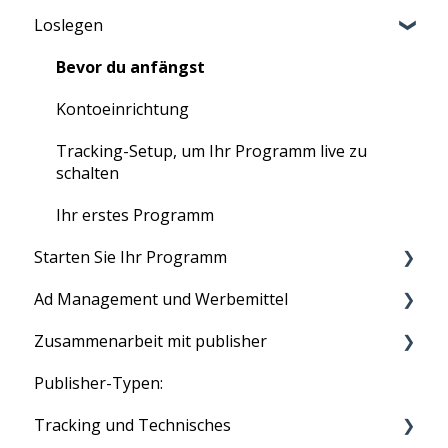
Loslegen
Bevor du anfängst
Kontoeinrichtung
Tracking-Setup, um Ihr Programm live zu
schalten
Ihr erstes Programm
Starten Sie Ihr Programm
Ad Management und Werbemittel
Ihr Programm ausführen
Zusammenarbeit mit publisher
Produkt Feeds
Publisher-Typen:
Text Links
Tradedoublers Netzwerk
Tracking und Technisches
Image Ads
Affiliate Rekrutierung