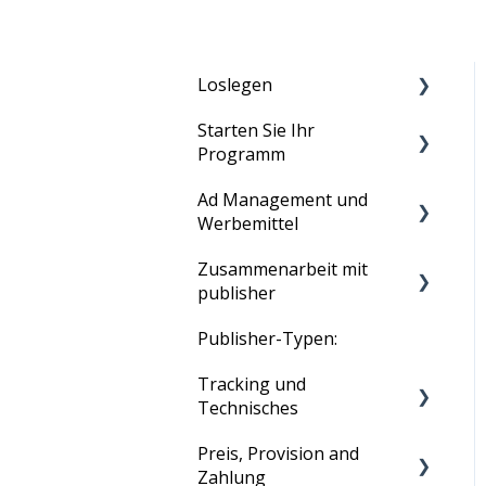
Loslegen
Starten Sie Ihr
Bevor du anfängst
Programm
Kontoeinrichtung
Ad Management und
Ihr Programm ausführen
Tracking-Setup, um Ihr
Werbemittel
Programm live zu
Zusammenarbeit mit
schalten
Produkt Feeds
publisher
Ihr erstes Programm
Text Links
Publisher-Typen:
Tradedoublers Netzwerk
Image Ads
Tracking und
Affiliate Rekrutierung
Voucher und Discounts
Technisches
HTML Ads
Preis, Provision and
Statistiken
Zahlung