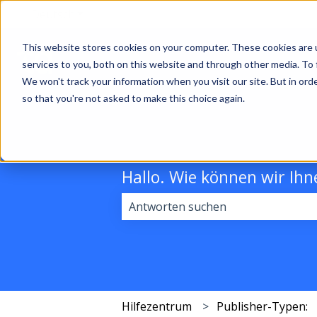
Deutsch
Untermenü für Übersetzungen anzeigen
This website stores cookies on your computer. These cookies are 
services to you, both on this website and through other media. To 
We won't track your information when you visit our site. But in orde
so that you're not asked to make this choice again.
Hallo. Wie können wir Ihn
Es gibt keine Vorschläge, da das Su
Hilfezentrum
Publisher-Typen: