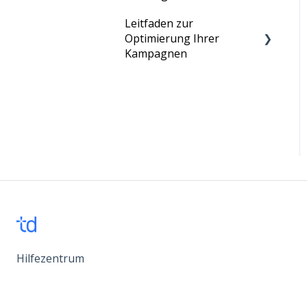
Cookies
Leitfaden zur
Monatliche Gebühr
Technisches
Optimierung Ihrer
Zahlungen
Kampagnen
Provision
Vier einfache Schritte zur
Optimierung Ihrer
Kampagne
Hilfezentrum