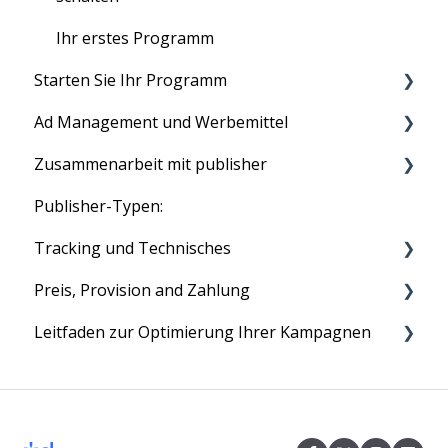
Ihr erstes Programm
Starten Sie Ihr Programm
Ad Management und Werbemittel
Ihr Programm ausführen
Zusammenarbeit mit publisher
Produkt Feeds
Publisher-Typen:
Text Links
Tradedoublers Netzwerk
Tracking und Technisches
Image Ads
Affiliate Rekrutierung
Preis, Provision and Zahlung
Voucher und Discounts
Statistiken
Leitfaden zur Optimierung Ihrer Kampagnen
HTML Ads
Cookies
Monatliche Gebühr
Technisches
Zahlungen
Vier einfache Schritte zur Optimierung Ihrer
Kampagne
Provision