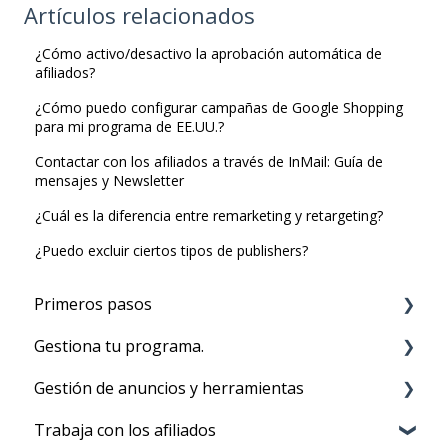
Artículos relacionados
¿Cómo activo/desactivo la aprobación automática de
afiliados?
¿Cómo puedo configurar campañas de Google Shopping
para mi programa de EE.UU.?
Contactar con los afiliados a través de InMail: Guía de
mensajes y Newsletter
¿Cuál es la diferencia entre remarketing y retargeting?
¿Puedo excluir ciertos tipos de publishers?
Primeros pasos
Gestiona tu programa.
Antes de que empieces
Gestión de anuncios y herramientas
Configuracion de cuenta
Ihr Programm ausführen
Trabaja con los afiliados
Configuración de tracking para fijar el
Catálogo de productos