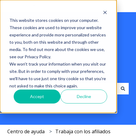
Español
Traducciones de Mostrar submenú de
This website stores cookies on your computer.
These cookies are used to improve your website
experience and provide more personalized services
to you, both on this website and through other
media. To find out more about the cookies we use,
see our Privacy Policy.
We won't track your information when you visit our
site. But in order to comply with your preferences,
Hola. como podemos ayudarte?
we'll have to use just one tiny cookie so that you're
not asked to make this choice again.
Accept
Decline
No hay sugerencias porque el campo de búsqueda est
Centro de ayuda
Trabaja con los afiliados