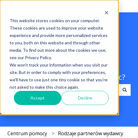
Polski
Pokaż podmenu do tłumaczenia
This website stores cookies on your computer.
These cookies are used to improve your website
experience and provide more personalized services
to you, both on this website and through other
media. To find out more about the cookies we use,
see our Privacy Policy.
We won't track your information when you visit our
site. But in order to comply with your preferences,
Dzień dobry. Jak możemy ci pomóc?
we'll have to use just one tiny cookie so that you're
not asked to make this choice again.
Accept
Decline
Brak sugerowanych wyników, ponieważ pole wyszuki
Centrum pomocy
Rodzaje partnerów wydawcy