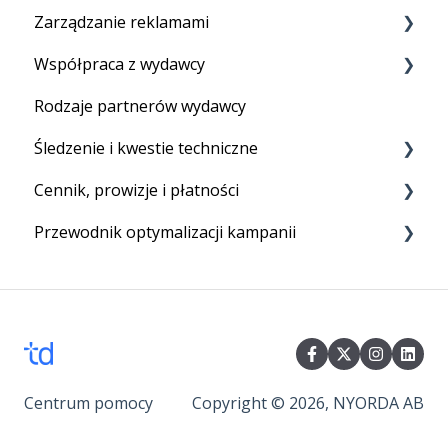
Zarządzanie reklamami
Konfiguracja konta
Ihr Programm ausführen
Współpraca z wydawcy
Konfiguracja śledzenia aktywująca program
Feed produktowy
Rodzaje partnerów wydawcy
Twój pierwszy program
Linki tekstowe
Sieć Tradedoubler
Śledzenie i kwestie techniczne
Reklamy graficzne
Rekrutacja partnerów
Cennik, prowizje i płatności
Vouchery i rabaty
Raportowanie
Przewodnik optymalizacji kampanii
Reklamy HTML
Pliki cookie
Opłaty abonamentowe
Techniczne
Rozliczenia
Cztery proste kroki do optymalizacji kampanii
Prowizje
Centrum pomocy
Copyright © 2026, NYORDA AB