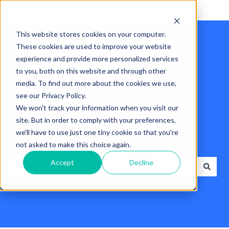
Français
Afficher le sous-menu pour les traductions
This website stores cookies on your computer.
These cookies are used to improve your website
experience and provide more personalized services
to you, both on this website and through other
media. To find out more about the cookies we use,
see our Privacy Policy.
We won't track your information when you visit our
site. But in order to comply with your preferences,
Bonjour. Comment pouvons-nous
we'll have to use just one tiny cookie so that you're
vous aider?
not asked to make this choice again.
Accept
Decline
Il n'y a aucune suggestion car le champ de recherche 