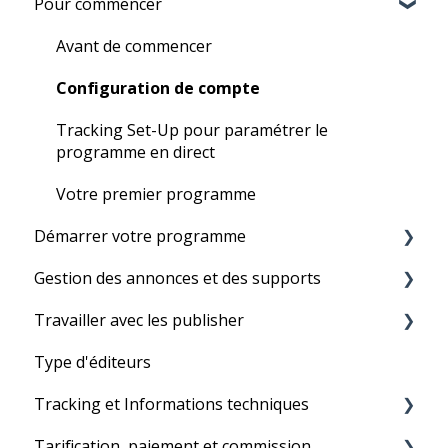
Pour commencer
Avant de commencer
Configuration de compte
Tracking Set-Up pour paramétrer le
programme en direct
Votre premier programme
Démarrer votre programme
Gestion des annonces et des supports
La mise en place d'un programme
Travailler avec les publisher
Flux de produits
Type d'éditeurs
Liens textes
Réseau de Tradedoubler
Tracking et Informations techniques
Éléments graphiques et bannières
Gestion des affiliés
Tarification, paiement et commission
Codes promotionnels et remises
Statistiques