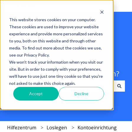
Deutsch
Untermenü für Übersetzungen anzeigen
This website stores cookies on your computer.
These cookies are used to improve your website
experience and provide more personalized services
to you, both on this website and through other
media. To find out more about the cookies we use,
see our Privacy Policy.
We won't track your information when you visit our
site. But in order to comply with your preferences,
Hallo. Wie können wir Ihnen helfen?
we'll have to use just one tiny cookie so that you're
not asked to make this choice again.
Accept
Decline
Es gibt keine Vorschläge, da das Suchfeld leer ist.
Hilfezentrum
Loslegen
Kontoeinrichtung