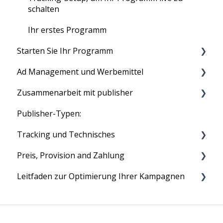
schalten
Ihr erstes Programm
Starten Sie Ihr Programm
Ad Management und Werbemittel
Ihr Programm ausführen
Zusammenarbeit mit publisher
Produkt Feeds
Publisher-Typen:
Text Links
Tradedoublers Netzwerk
Tracking und Technisches
Image Ads
Affiliate Rekrutierung
Preis, Provision and Zahlung
Voucher und Discounts
Statistiken
Leitfaden zur Optimierung Ihrer Kampagnen
HTML Ads
Cookies
Monatliche Gebühr
Technisches
Zahlungen
Vier einfache Schritte zur Optimierung Ihrer
Kampagne
Provision