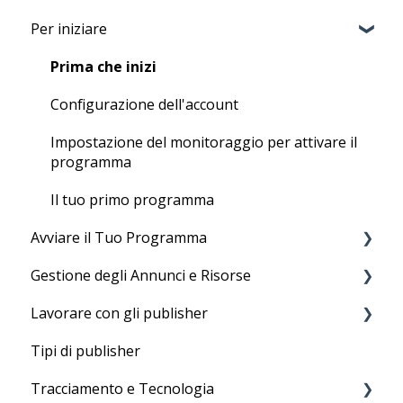
Per iniziare
Prima che inizi
Configurazione dell'account
Impostazione del monitoraggio per attivare il
programma
Il tuo primo programma
Avviare il Tuo Programma
Gestione degli Annunci e Risorse
Esecuzione del programma
Lavorare con gli publisher
Feed di prodotti
Tipi di publisher
Link di testo
Network di Tradedoubler
Tracciamento e Tecnologia
Annunci con immagini
Reclutamento degli affiliati