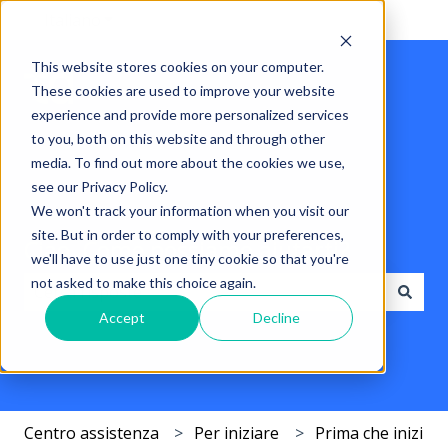
Italiano
Mostra sottomenu per le traduzioni
This website stores cookies on your computer.
These cookies are used to improve your website
experience and provide more personalized services
to you, both on this website and through other
media. To find out more about the cookies we use,
see our Privacy Policy.
We won't track your information when you visit our
site. But in order to comply with your preferences,
Ciao. Come possiamo aiutarti?
we'll have to use just one tiny cookie so that you're
not asked to make this choice again.
Accept
Decline
Non sono presenti suggerimenti perché il campo di r
Centro assistenza
Per iniziare
Prima che inizi