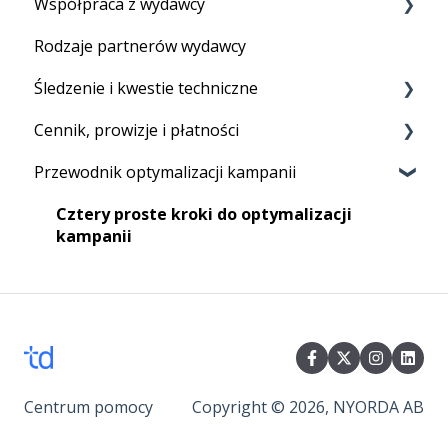
Współpraca z wydawcy
Konfiguracja śledzenia aktywująca program
Feed produktowy
Rodzaje partnerów wydawcy
Twój pierwszy program
Linki tekstowe
Sieć Tradedoubler
Śledzenie i kwestie techniczne
Reklamy graficzne
Rekrutacja partnerów
Cennik, prowizje i płatności
Vouchery i rabaty
Raportowanie
Przewodnik optymalizacji kampanii
Reklamy HTML
Pliki cookie
Opłaty abonamentowe
Techniczne
Rozliczenia
Cztery proste kroki do optymalizacji
kampanii
Prowizje
Centrum pomocy
Copyright © 2026, NYORDA AB