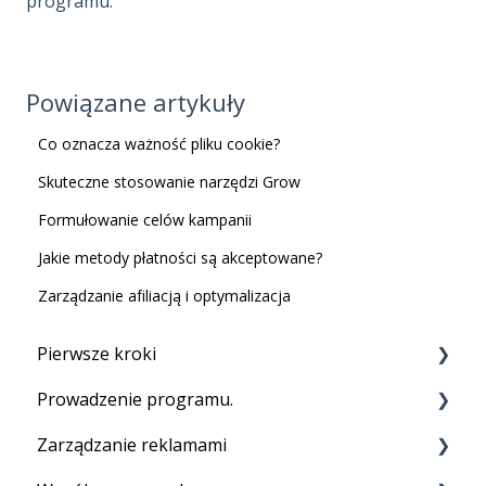
programu.
Powiązane artykuły
Co oznacza ważność pliku cookie?
Skuteczne stosowanie narzędzi Grow
Formułowanie celów kampanii
Jakie metody płatności są akceptowane?
Zarządzanie afiliacją i optymalizacja
Pierwsze kroki
Prowadzenie programu.
Zanim zaczniesz
Zarządzanie reklamami
Konfiguracja konta
Ihr Programm ausführen