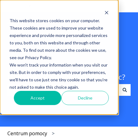
Polski
Pokaż podmenu do tłumaczenia
This website stores cookies on your computer.
These cookies are used to improve your website
experience and provide more personalized services
to you, both on this website and through other
media. To find out more about the cookies we use,
see our Privacy Policy.
We won't track your information when you visit our
site. But in order to comply with your preferences,
Dzień dobry. Jak możemy ci pomóc?
we'll have to use just one tiny cookie so that you're
not asked to make this choice again.
Accept
Decline
Brak sugerowanych wyników, ponieważ pole wyszuki
Centrum pomocy