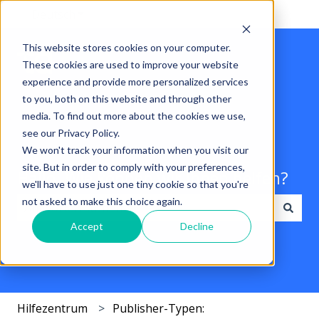
Deutsch
Untermenü für Übersetzungen anzeigen
This website stores cookies on your computer.
These cookies are used to improve your website
experience and provide more personalized services
to you, both on this website and through other
media. To find out more about the cookies we use,
see our Privacy Policy.
We won't track your information when you visit our
site. But in order to comply with your preferences,
Hallo. Wie können wir Ihnen helfen?
we'll have to use just one tiny cookie so that you're
not asked to make this choice again.
Accept
Decline
Es gibt keine Vorschläge, da das Suchfeld leer ist.
Hilfezentrum
Publisher-Typen: