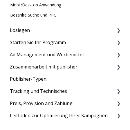
Mobil/Desktop Anwendung
Bezahlte Suche und PPC
Loslegen
Starten Sie Ihr Programm
Bevor du anfängst
Ad Management und Werbemittel
Kontoeinrichtung
Ihr Programm ausführen
Zusammenarbeit mit publisher
Tracking-Setup, um Ihr Programm live zu
Produkt Feeds
schalten
Publisher-Typen:
Text Links
Tradedoublers Netzwerk
Ihr erstes Programm
Tracking und Technisches
Image Ads
Affiliate Rekrutierung
Preis, Provision and Zahlung
Voucher und Discounts
Statistiken
Leitfaden zur Optimierung Ihrer Kampagnen
HTML Ads
Cookies
Monatliche Gebühr
Technisches
Zahlungen
Vier einfache Schritte zur Optimierung Ihrer