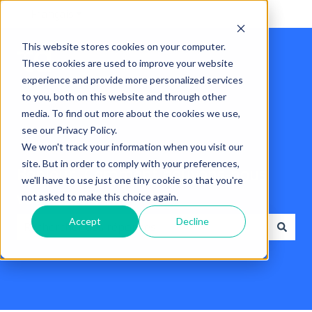
Français
Afficher le sous-menu pour les traductions
This website stores cookies on your computer.
These cookies are used to improve your website
experience and provide more personalized services
to you, both on this website and through other
media. To find out more about the cookies we use,
see our Privacy Policy.
We won't track your information when you visit our
site. But in order to comply with your preferences,
Bonjour. Comment pouvons-nous
we'll have to use just one tiny cookie so that you're
vous aider?
not asked to make this choice again.
Accept
Decline
Il n'y a aucune suggestion car le champ de recherche 