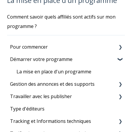
La mise en place d'un programme
Comment savoir quels affiliés sont actifs sur mon
programme ?
Pour commencer
Démarrer votre programme
Avant de commencer
Configuration de compte
La mise en place d'un programme
Gestion des annonces et des supports
Tracking Set-Up pour paramétrer le
programme en direct
Travailler avec les publisher
Flux de produits
Votre premier programme
Type d'éditeurs
Liens textes
Réseau de Tradedoubler
Tracking et Informations techniques
Éléments graphiques et bannières
Gestion des affiliés