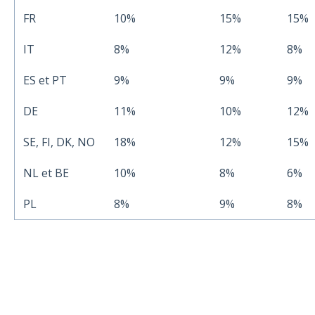
FR
10%
15%
15%
IT
8%
12%
8%
ES et PT
9%
9%
9%
DE
11%
10%
12%
SE, FI, DK, NO
18%
12%
15%
NL et BE
10%
8%
6%
PL
8%
9%
8%