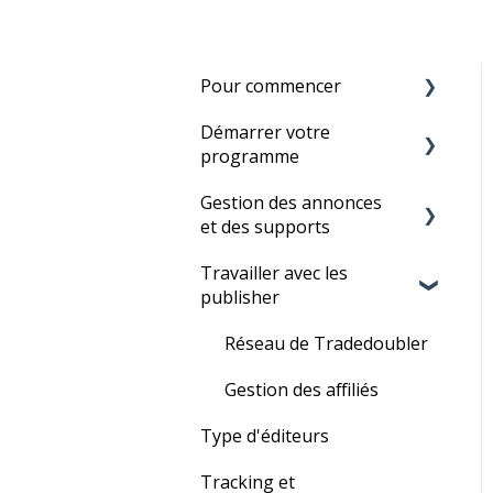
Pour commencer
Démarrer votre
Avant de commencer
programme
Configuration de compte
Gestion des annonces
La mise en place d'un
Tracking Set-Up pour
et des supports
programme
paramétrer le
Travailler avec les
programme en direct
Flux de produits
publisher
Votre premier
Liens textes
programme
Réseau de Tradedoubler
Éléments graphiques et
bannières
Gestion des affiliés
Type d'éditeurs
Codes promotionnels et
remises
Tracking et