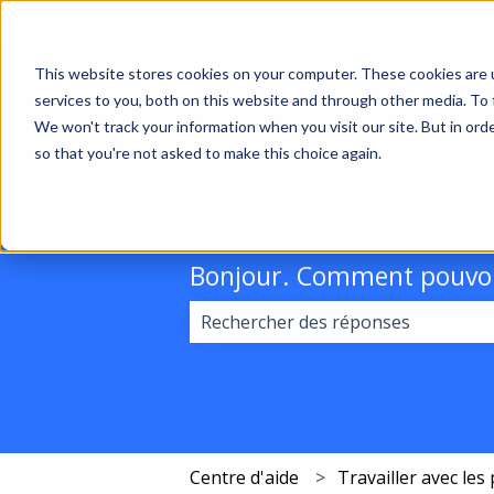
Français
Afficher le sous-menu pour les traductions
This website stores cookies on your computer. These cookies are 
services to you, both on this website and through other media. To 
We won't track your information when you visit our site. But in orde
so that you're not asked to make this choice again.
Bonjour. Comment pouvon
Il n'y a aucune suggestion car le 
Centre d'aide
Travailler avec les