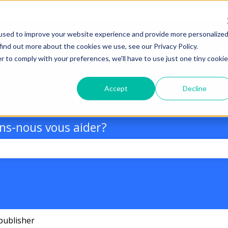
used to improve your website experience and provide more personalize
find out more about the cookies we use, see our Privacy Policy.
r to comply with your preferences, we'll have to use just one tiny cookie
Accept
Decline
s-nous vous aider?
champ de recherche est vide.
 publisher