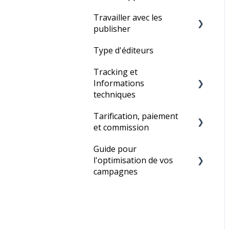
Travailler avec les
Flux de produits
publisher
Liens textes
Type d'éditeurs
Réseau de Tradedoubler
Éléments graphiques et
Tracking et
bannières
Gestion des affiliés
Informations
Codes promotionnels et
techniques
remises
Tarification, paiement
Statistiques
Annonces HTML
et commission
Cookies
Guide pour
Frais d'abonnement
Technique
l'optimisation de vos
Facturation
campagnes
Commissions
Quatre étapes simples
pour optimiser votre
campagne