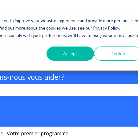
used to improve your website experience and provide more personalize
find out more about the cookies we use, see our Privacy Policy.
r to comply with your preferences, we'll have to use just one tiny cookie
Accept
Decline
s-nous vous aider?
champ de recherche est vide.
Votre premier programme