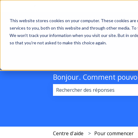
Français
Afficher le sous-menu pour les traductions
This website stores cookies on your computer. These cookies are 
services to you, both on this website and through other media. To 
We won't track your information when you visit our site. But in orde
so that you're not asked to make this choice again.
Bonjour. Comment pouvon
Il n'y a aucune suggestion car le 
Centre d'aide
Pour commencer